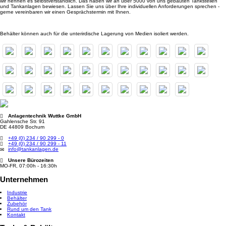
wir nennen es selbstverständlich. Das haben wir an über 5000 von uns gebauten Tankstellen
und Tankanlagen bewiesen. Lassen Sie uns über Ihre individuellen Anforderungen sprechen -
gerne vereinbaren wir einen Gesprächstermin mit Ihnen.
Behälter können auch für die unterirdische Lagerung von Medien isoliert werden.
Anlagentechnik Wuttke GmbH
Gahlensche Str. 91
DE 44809 Bochum
+49 (0) 234 / 90 299 - 0
+49 (0) 234 / 90 299 - 11
info@tankanlagen.de
Unsere Bürozeiten
MO-FR, 07:00h - 16:30h
Unternehmen
Industrie
Behälter
Zubehör
Rund um den Tank
Kontakt