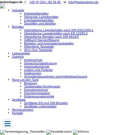
tankanlagen.de
+49 (0) 234 / 90 29 90
info@tankanlagen.de
Industrie
Edelstahlbehälter
Stehende Lagerbehälter
Löschwasserbehälter
Druckfilter und Belüfter
Behälter
Unterirdische Lagerbehälter nach DIN EN12285-1
Oberirdische Lagerbehälter nach EN 12285-2
Oberirdische Behälter nach DIN 6616/2
AdBlue® Harnstofflösung
Betriebs- und Automatentankstellen
Öffentliche Tankstelle
All in One Tankstelle
Lebensmittel
Zubehör
Anfahrschutz
Domschachtabdeckung
Umschaltschächte
Leitern und Podeste
Isolierungen
Schnelleinbaurahmen und Auftriebssicherung
Rund um den Tank
Beratung
Tankbehälter-Konfigurator
Korrosionsschutz
Frachtorganisation
Einlagerungskontrolle
Zertifikate
Zertifikate EN und DIN Behälter
Zertifikate Lebensmittel
Rechenzentren
Kontakt
Toggle
navigation