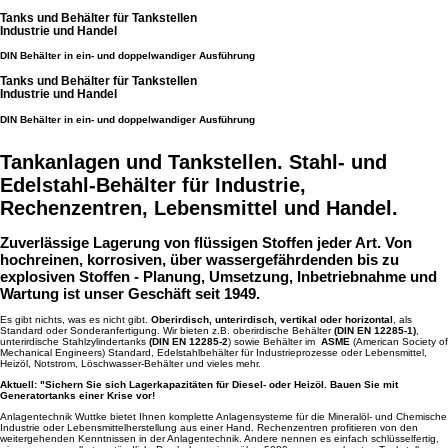
Tanks und Behälter für Tankstellen
Industrie und Handel
DIN Behälter in ein- und doppelwandiger Ausführung
Tanks und Behälter für Tankstellen
Industrie und Handel
DIN Behälter in ein- und doppelwandiger Ausführung
Tankanlagen und Tankstellen. Stahl- und
Edelstahl-Behälter für Industrie,
Rechenzentren, Lebensmittel und Handel.
Zuverlässige Lagerung von flüssigen Stoffen jeder Art. Von
hochreinen, korrosiven, über wassergefährdenden bis zu
explosiven Stoffen - Planung, Umsetzung, Inbetriebnahme und
Wartung ist unser Geschäft seit 1949.
Es gibt nichts, was es nicht gibt.
Oberirdisch, unterirdisch, vertikal oder horizontal
, als
Standard oder Sonderanfertigung. Wir bieten z.B. oberirdische Behälter
(DIN EN 12285-1)
,
unterirdische Stahlzylindertanks
(DIN EN 12285-2
) sowie Behälter im
ASME
(American Society of
Mechanical Engineers) Standard, Edelstahlbehälter für Industrieprozesse oder Lebensmittel,
Heizöl, Notstrom, Löschwasser-Behälter und vieles mehr.
Aktuell: "Sichern Sie sich Lagerkapazitäten für Diesel- oder Heizöl. Bauen Sie mit
Generatortanks einer Krise vor!
Anlagentechnik Wuttke bietet Ihnen komplette Anlagensysteme für die Mineralöl- und Chemische
Industrie oder Lebensmittelherstellung aus einer Hand. Rechenzentren profitieren von den
weitergehenden Kenntnissen in der Anlagentechnik. Andere nennen es einfach schlüsselfertig,